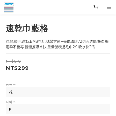
速乾巾藍格
沙灘.旅行.運動.BABY毯...攜帶方便--每條纖維72切面透氣快乾 梅
雨季不發霉 輕輕擦吸水快,重量體積是毛巾2/1,吸水快2倍
NT$610
NT$299
カラー
사이즈