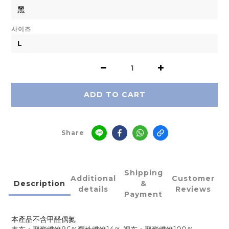
사이즈
ADD TO CART
Share
Shipping
Additional
Customer
Description
&
details
Reviews
Payment
本產品不含甲醛偶氮