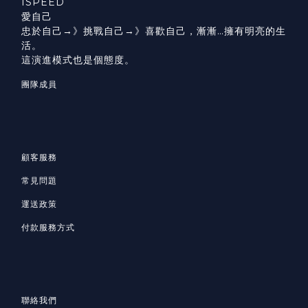
ISPEED
愛自己
忠於自己→》挑戰自己→》喜歡自己，漸漸…擁有明亮的生
活。
這演進模式也是個態度。
團隊成員
顧客服務
常見問題
運送政策
付款服務方式
聯絡我們