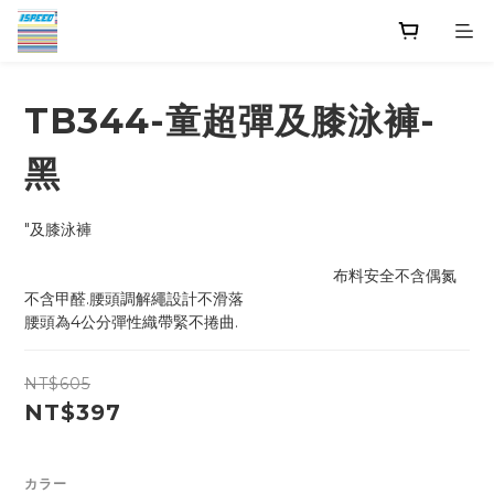
TB344-童超彈及膝泳褲-
黑
"及膝泳褲                                                                                     
                                                                      布料安全不含偶氮
不含甲醛.腰頭調解繩設計不滑落
腰頭為4公分彈性織帶緊不捲曲.
NT$605
NT$397
カラー