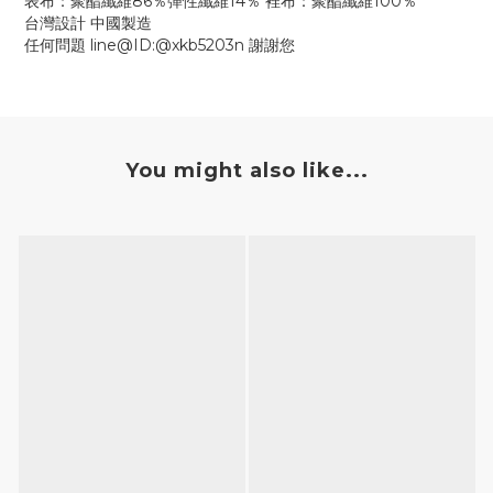
表布：聚酯纖維86％彈性纖維14％ 裡布：聚酯纖維100％
台灣設計 中國製造
任何問題 line@ID:@xkb5203n 謝謝您
You might also like...