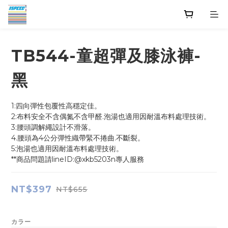
TB544-童超彈及膝泳褲-
黑
1:四向彈性包覆性高穩定佳。           
2:布料安全不含偶氮不含甲醛.泡湯也適用因耐溫布料處理技術。
3:腰頭調解繩設計不滑落。
4.腰頭為4公分彈性織帶緊不捲曲.不斷裂。
5:泡湯也適用因耐溫布料處理技術。
**商品問題請lineID:@xkb5203n專人服務
NT$397
NT$655
カラー