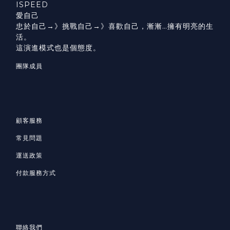
ISPEED
愛自己
忠於自己→》挑戰自己→》喜歡自己，漸漸…擁有明亮的生
活。
這演進模式也是個態度。
團隊成員
顧客服務
常見問題
運送政策
付款服務方式
聯絡我們