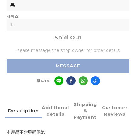
사이즈
Sold Out
Please message the shop owner for order details.
MESSAGE
Share
Shipping
Additional
Customer
Description
&
details
Reviews
Payment
本產品不含甲醛偶氮