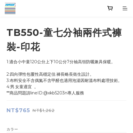
TB550-童七分袖兩件式褲
裝-印花
1:適合小中童120公分上下10公分7分袖高領防曬兼具保暖。         
2:四向彈性包覆性高穩定佳.褲長略長衛生設計。
3:布料安全不含偶氮不含甲醛也適用泡湯因耐溫布料處理技術。
4:男.女童適宜  。
**商品問題請lineID:@xkb5203n專人服務
NT$765
NT$1,262
カラー