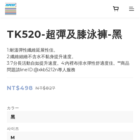
TK520-超彈及膝泳褲-黑
1:耐溫彈性纖維延展性佳。
2:纖維細緻不含水不黏身提升速度。
3:7分長活動自如提升速度。4:內裡布排水彈性舒適度佳。**商品
問題請lineID:@xkb5212n專人服務
NT$498
NT$827
カラー
사이즈