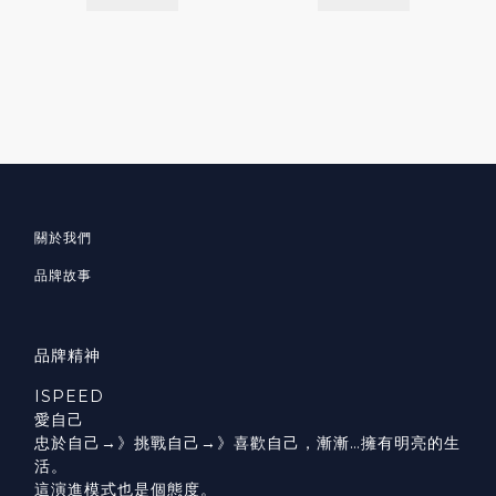
關於我們
品牌故事
品牌精神
ISPEED
愛自己
忠於自己→》挑戰自己→》喜歡自己，漸漸…擁有明亮的生
活。
這演進模式也是個態度。