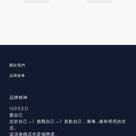
關於我們
品牌故事
品牌精神
ISPEED
愛自己
忠於自己→》挑戰自己→》喜歡自己，漸漸…擁有明亮的生
活。
這演進模式也是個態度。