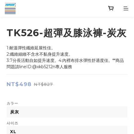
TK526-超彈及膝泳褲-炭灰
1:耐溫彈性纖維延展性佳。
2:纖維細緻不含水不黏身提升速度。
3:7分長活動自如提升速度。4:內裡布排水彈性舒適度佳。**商品
問題請lineID:@xkb5212n專人服務
NT$498
NT$827
カラー
사이즈