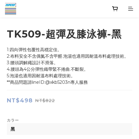
TK509-超彈及膝泳褲-黑
1:四向彈性包覆性高穩定佳。           
2:布料安全不含偶氮不含甲醛.泡湯也適用因耐溫布料處理技術。
3:腰頭調解繩設計不滑落。
4.腰頭為4公分彈性織帶緊不捲曲.不斷裂。
5:泡湯也適用因耐溫布料處理技術。
**商品問題請lineID:@xkb5203n專人服務
NT$498
NT$822
カラー