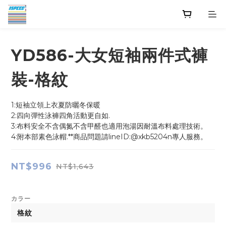
YD586-大女短袖兩件式褲
裝-格紋
1:短袖立領上衣夏防曬冬保暖
2:四向彈性泳褲四角活動更自如.
3:布料安全不含偶氮不含甲醛也適用泡湯因耐溫布料處理技術。
4:附本部素色泳帽.**商品問題請lineID:@xkb5204n專人服務。
NT$996
NT$1,643
カラー