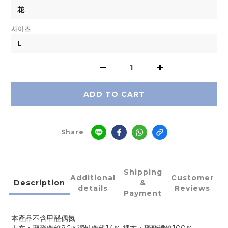
사이즈
ADD TO CART
Share
Shipping
Additional
Customer
Description
&
details
Reviews
Payment
本產品不含甲醛偶氮