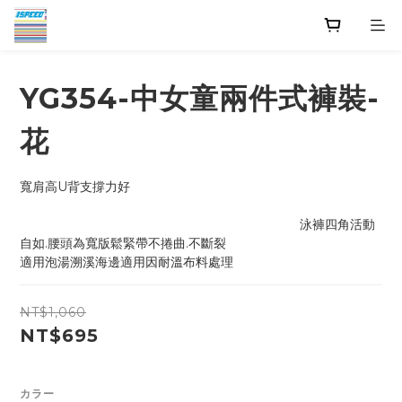
YG354-中女童兩件式褲裝-
花
寬肩高U背支撐力好                                                                      
                                                                              泳褲四角活動
自如.腰頭為寬版鬆緊帶不捲曲.不斷裂
適用泡湯溯溪海邊適用因耐溫布料處理
NT$1,060
NT$695
カラー