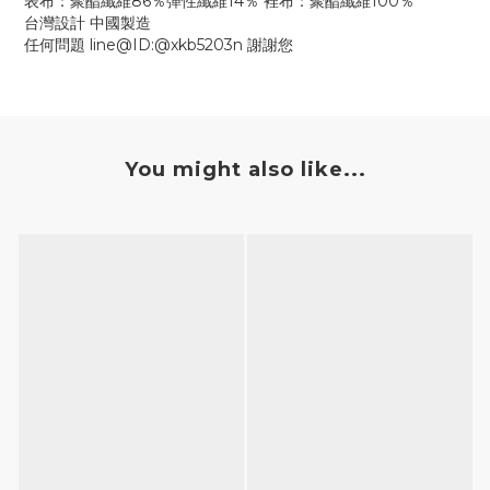
表布：聚酯纖維86％彈性纖維14％ 裡布：聚酯纖維100％
台灣設計 中國製造
任何問題 line@ID:@xkb5203n 謝謝您
You might also like...