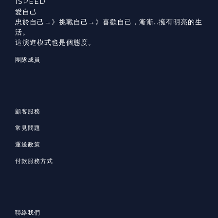
ISPEED
愛自己
忠於自己→》挑戰自己→》喜歡自己，漸漸…擁有明亮的生
活。
這演進模式也是個態度。
團隊成員
顧客服務
常見問題
運送政策
付款服務方式
聯絡我們