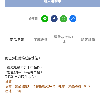
加入購物車
分享到
送貨及付款方
商品描述
了解更多
顧客評價
式
耐溫彈性纖維延展性佳。
1:纖維細緻不含水不黏身。
2耐溫紗條布料泡湯首選。
3:活動自如提升速度。
材質
表布：聚酯纖維
％彈性纖維
％
裡布：聚酯纖維
％
86
14
100
產地
中國