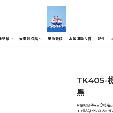
泳裝館
大男泳褲館
童泳裝館
水陸運動衣褲
配件
TK405
黑
4:腰鬆緊帶4公分穩定
lineID:@xkb5203