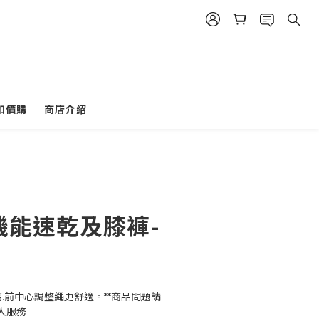
加價購
商店介紹
-機能速乾及膝褲-
高.前中心調整繩更舒適。**商品問題請
n專人服務