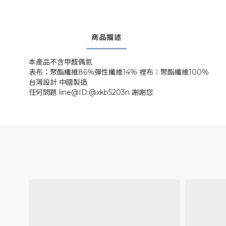
商品描述
本產品不含甲醛偶氮
表布：聚酯纖維86％彈性纖維14％ 裡布：聚酯纖維100％
台灣設計 中國製造
任何問題 line@ID:@xkb5203n 謝謝您