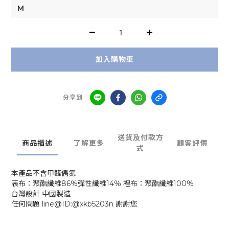
加入購物車
分享到
送貨及付款方
商品描述
了解更多
顧客評價
式
本產品不含甲醛偶氮
表布：聚酯纖維86％彈性纖維14％ 裡布：聚酯纖維100％
台灣設計 中國製造
任何問題 line@ID:@xkb5203n 謝謝您