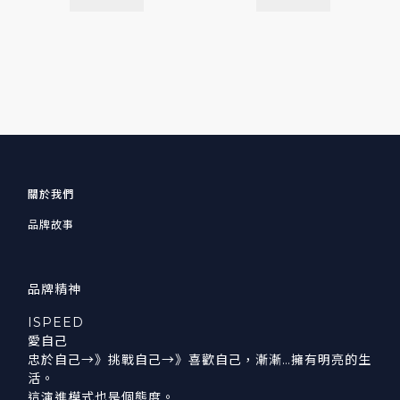
關於我們
品牌故事
品牌精神
ISPEED
愛自己
忠於自己→》挑戰自己→》喜歡自己，漸漸…擁有明亮的生
活。
這演進模式也是個態度。