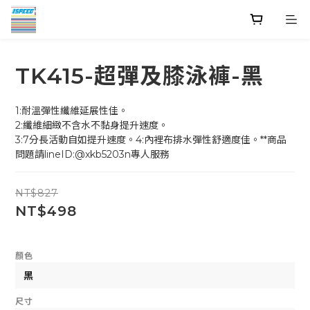
TK415-超彈及膝泳褲-黑
1:耐溫彈性纖維延展性佳。
2:纖維細緻不含水不黏身提升速度。
3:7分長活動自如提升速度。4:內裡布排水彈性舒適度佳。**商品
問題請lineID:@xkb5203n專人服務
NT$827
NT$498
顏色
尺寸