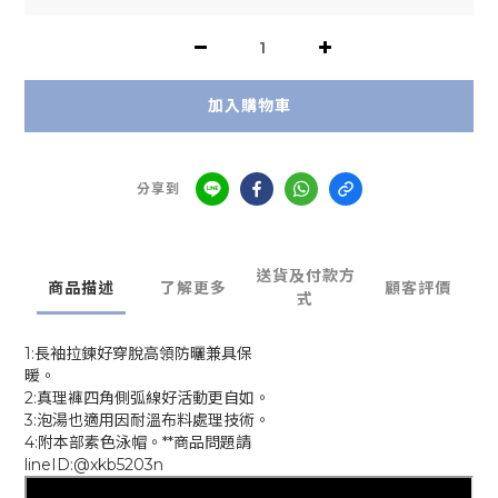
加入購物車
分享到
送貨及付款方
商品描述
了解更多
顧客評價
式
1:長袖拉鍊好穿脫高領防曬兼具保
暖。
2:真理褲四角側弧線好活動更自如。
3:泡湯也適用因耐溫布料處理技術。
4:附本部素色泳帽。**商品問題請
lineID:@xkb5203n