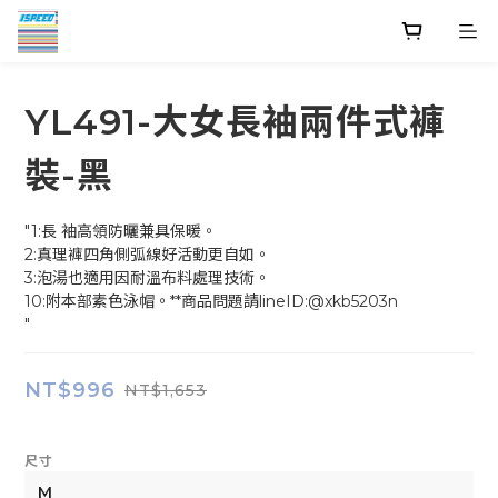
YL491-大女長袖兩件式褲
裝-黑
"1:長 袖高領防曬兼具保暖。
2:真理褲四角側弧線好活動更自如。
3:泡湯也適用因耐溫布料處理技術。
10:附本部素色泳帽。**商品問題請lineID:@xkb5203n
"
NT$996
NT$1,653
尺寸