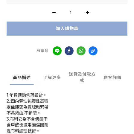
加入購物車
分享到
送貨及付款方
商品描述
了解更多
顧客評價
式
1.年輕運動俐落設計。
2.:四向彈性包覆性高穩
定佳腰頭為寬版鬆緊帶
不易捲曲.不斷裂。
3.布料安全不含偶氮不
含甲醛也適用泡湯因耐
溫布料處理技術。