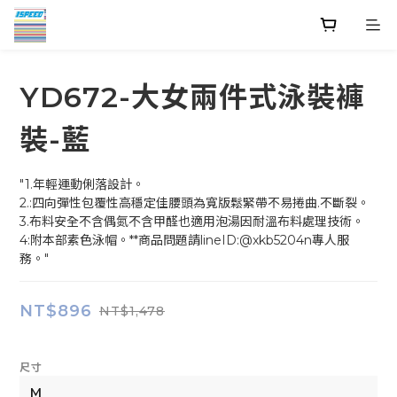
YD672-大女兩件式泳裝褲
裝-藍
"1.年輕運動俐落設計。
2.:四向彈性包覆性高穩定佳腰頭為寬版鬆緊帶不易捲曲.不斷裂。
3.布料安全不含偶氮不含甲醛也適用泡湯因耐溫布料處理技術。
4:附本部素色泳帽。**商品問題請lineID:@xkb5204n專人服
務。"
NT$896
NT$1,478
尺寸