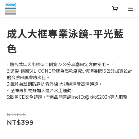
成人大框專業泳鏡-平光藍
色
1:適合成年大小臉型二側寬22公分耳塞固定方便使用。。
2:頭帶-鏡圈SILICONE矽膠為高軟度減少眼壓封圈3公分加寬設計
貼合臉部肌膚防水佳。
3:鏡片為塑鋼防霧抗紫外線 大視線清晰高清通透。
4:全罩設計視野加大適合水上運動-
5:歐盟CE安全認證。**商品問題請lineID:@xkb5203n專人服務
NT$606
NT$399