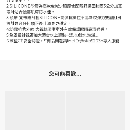
方便使用。。
2:SILICONE矽膠為高軟度減少眼壓使配戴舒適密封圈3公分加寬
設計貼合臉部肌膚防水佳。
3:頭帶-寬帶設計輕SILICONE高彈抗撕拉不易斷裂彈力雙層阻滑
設計適合任何頭正後止滑豆更穩定。
4:防霧抗紫外線 大視線清晰室外有效保護眼睛高清通透。
5:全罩設計視野加大適合水上運動--泛舟.戲水.泡湯....
6:歐盟CE安全認證。**商品問題請lineID:@xkb5203n專人服務
您可能喜歡...