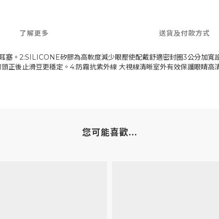
了解更多
送貨及付款方式
式耳塞。2:SILICONE矽膠為高軟度減少眼壓使配戴舒適密封圈3公分加寬
正後止滑豆更穩定。4:防霧抗紫外線 大視線清晰室外有效保護眼睛高清通透。
您可能喜歡...