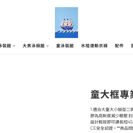
泳裝館
大男泳褲館
童泳裝館
水陸運動衣褲
配件
童大框專
1:適合大童大小臉型二側
膠為高軟度減少眼壓.封
設計輕按即可調長短45
CE安全認證。**商品問題