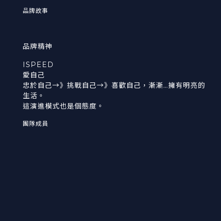
品牌故事
品牌精神
ISPEED
愛自己
忠於自己→》挑戰自己→》喜歡自己，漸漸…擁有明亮的
生活。
這演進模式也是個態度。
團隊成員