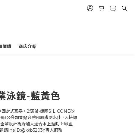
加價購
商店介紹
業泳鏡-藍黃色
固定式耳塞。2:頭帶-鏡圈SILICONE矽
圈3公分加寬貼合臉部肌膚防水佳。3:快調
:全罩設計視野加大適合水上運動-6:歐盟
請lineID:@xkb5203n專人服務