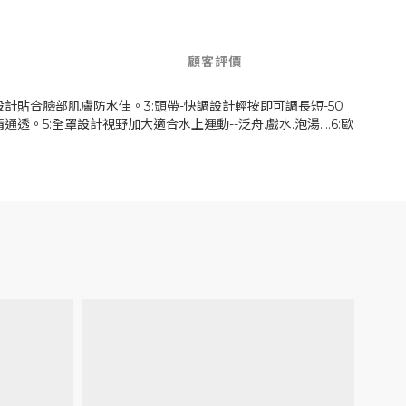
顧客評價
設計貼合臉部肌膚防水佳。3:頭帶-快調設計輕按即可調長短-50
5:全罩設計視野加大適合水上運動--泛舟.戲水.泡湯....6:歐