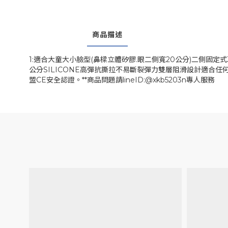
商品描述
1:適合大童大小臉型(鼻樑立體矽膠.眼二側寬20公分)二側固定
公分SILICONE高彈抗撕拉不易斷裂彈力雙層阻滑設計適合任何頭
盟CE安全認證。**商品問題請lineID:@xkb5203n專人服務