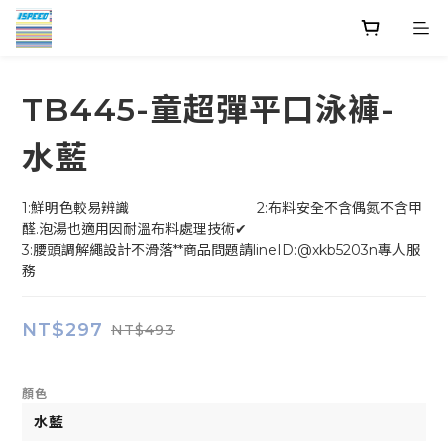
TB445-童超彈平口泳褲-
水藍
1:鮮明色較易辨識                                2:布料安全不含偶氮不含甲
醛.泡湯也適用因耐溫布料處理技術✔
3:腰頭調解繩設計不滑落**商品問題請lineID:@xkb5203n專人服
務
NT$297
NT$493
顏色