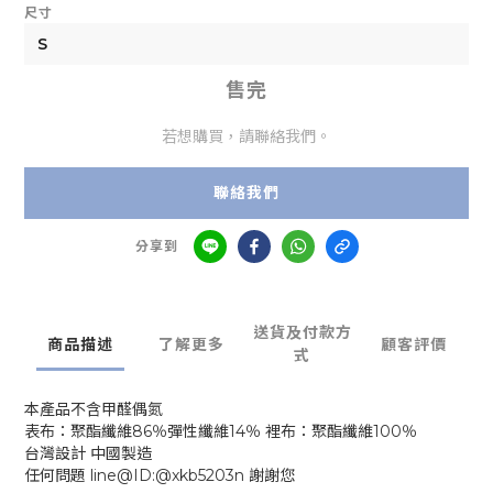
尺寸
售完
若想購買，請聯絡我們。
聯絡我們
分享到
送貨及付款方
商品描述
了解更多
顧客評價
式
本產品不含甲醛偶氮
表布：聚酯纖維86％彈性纖維14％ 裡布：聚酯纖維100％
台灣設計 中國製造
任何問題 line@ID:@xkb5203n 謝謝您