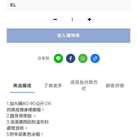
加入購物車
分享到
送貨及付款方
商品描述
了解更多
顧客評價
式
1.加大碼80-90公斤OK
的黑底連身裙顯瘦。
2.圓背易穿脫.。
3:泡湯適用因耐溫布料
處理技術。
5:附本部素色泳帽。