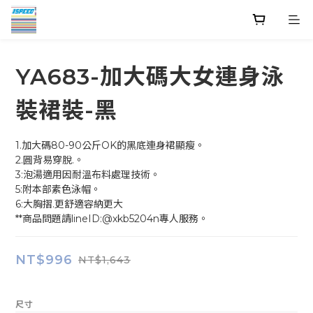
YA683-加大碼大女連身泳
裝裙裝-黑
1.加大碼80-90公斤OK的黑底連身裙顯瘦。
2.圓背易穿脫.。
3:泡湯適用因耐溫布料處理技術。
5:附本部素色泳帽。
6:大胸摺.更舒適容納更大
**商品問題請lineID:@xkb5204n專人服務。
NT$996
NT$1,643
尺寸