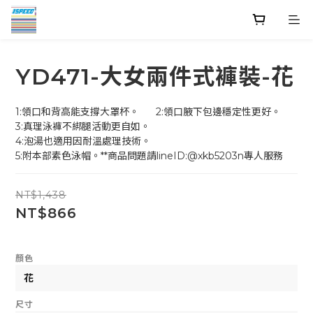
YD471-大女兩件式褲裝-花
1:領口和背高能支撐大罩杯。      2:領口腋下包邊穩定性更好。
3:真理泳褲不綁腿活動更自如。
4:泡湯也適用因耐溫處理技術。
5:附本部素色泳帽。**商品問題請lineID:@xkb5203n專人服務
NT$1,438
NT$866
顏色
尺寸