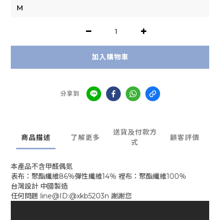
加入購物車
分享到
送貨及付款方
商品描述
了解更多
顧客評價
式
本產品不含甲醛偶氮
表布：聚酯纖維86％彈性纖維14％ 裡布：聚酯纖維100％
台灣設計 中國製造
任何問題 line@ID:@xkb5203n 謝謝您