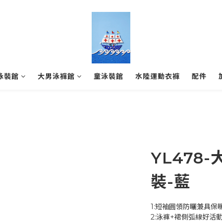
泳裝館
大男泳褲館
童泳裝館
水陸運動衣褲
配件
YL478
裝-藍
1:短袖圓領防曬兼具保
2:泳褲+裙側弧線好活