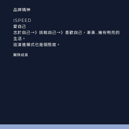
品牌精神
ISPEED
愛自己
忠於自己→》挑戰自己→》喜歡自己，漸漸…擁有明亮的
生活。
這演進模式也是個態度。
團隊成員