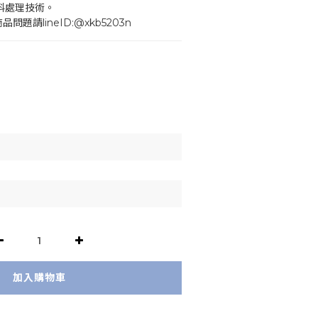
料處理技術。
問題請lineID:@xkb5203n
加入購物車