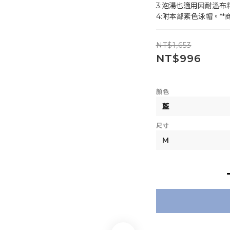
3:泡湯也適用因耐溫布
4:附本部素色泳帽。**商品
NT$1,653
NT$996
顏色
尺寸