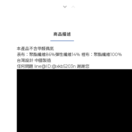
商品描述
本產品不含甲醛偶氮
表布：聚酯纖維86％彈性纖維14％ 裡布：聚酯纖維100％
台灣設計 中國製造
任何問題 line@ID:@xkb5203n 謝謝您