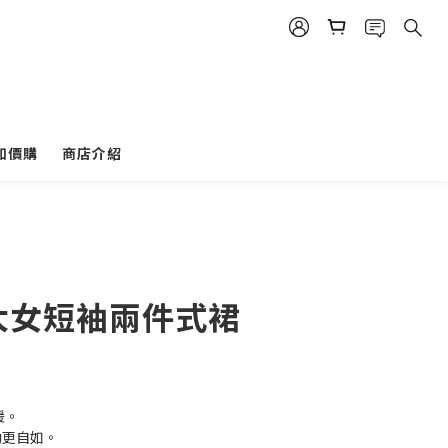
加價購
商店介紹
-大女短袖兩件式裙
暖。
動更自如。