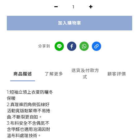
加入購物車
分享到
送貨及付款方
商品描述
了解更多
顧客評價
式
1:短袖立領上衣夏防曬冬
保暖
2:真理褲四角側弧線好
活動寬版鬆緊帶不易捲
曲.不斷裂更自如。
3:布料安全不含偶氮不
含甲醛也適用泡湯因耐
溫布料處理技術。