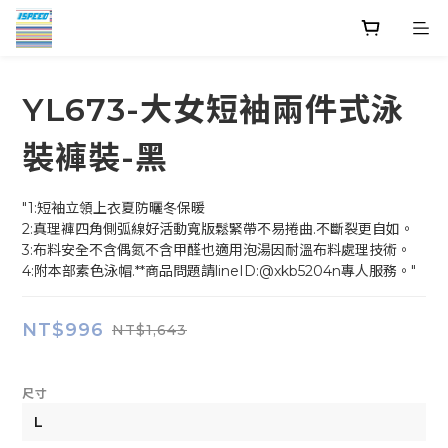
YL673-大女短袖兩件式泳
裝褲裝-黑
"1:短袖立領上衣夏防曬冬保暖
2:真理褲四角側弧線好活動寬版鬆緊帶不易捲曲.不斷裂更自如。
3:布料安全不含偶氮不含甲醛也適用泡湯因耐溫布料處理技術。
4:附本部素色泳帽.**商品問題請lineID:@xkb5204n專人服務。"
NT$996
NT$1,643
尺寸