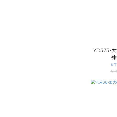
YD573
褲
NT
NT