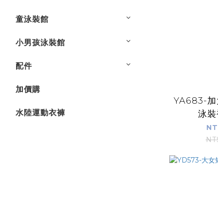
童泳裝館
小男孩泳裝館
配件
加價購
YA683
水陸運動衣褲
泳裝
NT
NT