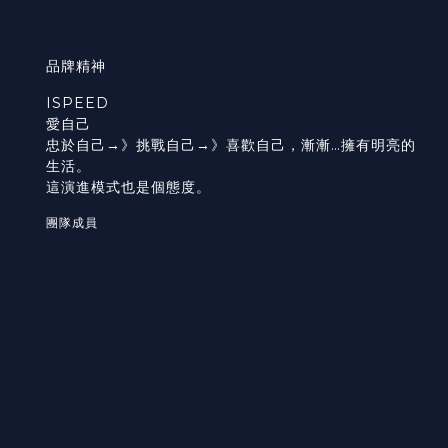
品牌精神
ISPEED
愛自己
忠於自己→》挑戰自己→》喜歡自己，漸漸…擁有明亮的
生活。
這演進模式也是個態度。
團隊成員