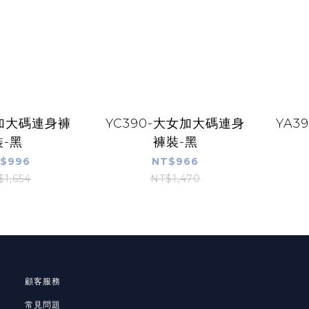
-加大碼連身褲
YC390-大女加大碼連身
YA3
裝-黑
褲裝-黑
$996
NT$966
$1,654
NT$1,470
顧客服務
常見問題