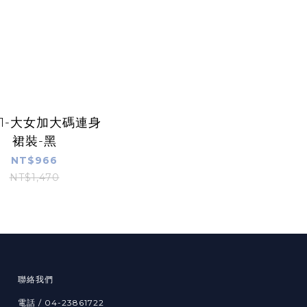
91-大女加大碼連身
裙裝-黑
NT$966
NT$1,470
聯絡我們
電話 / 04-23861722