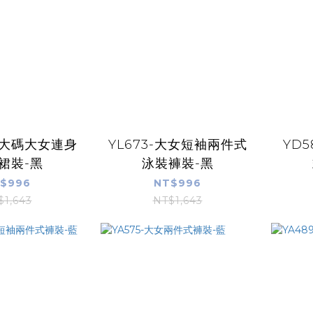
-加大碼大女連身
YL673-大女短袖兩件式
YD
裙裝-黑
泳裝褲裝-黑
$996
NT$996
$1,643
NT$1,643