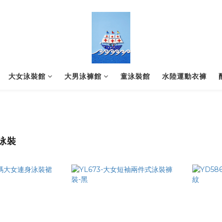
大女泳裝館
大男泳褲館
童泳裝館
水陸運動衣褲
泳裝