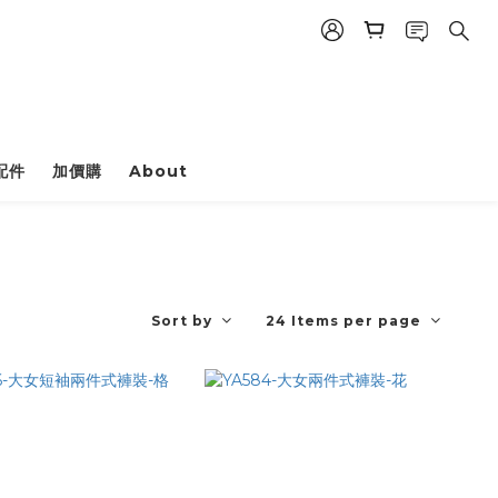
配件
加價購
About
Sort by
24 Items per page