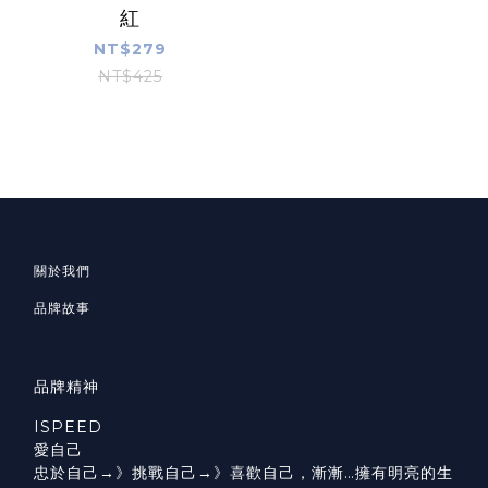
紅
NT$279
NT$425
關於我們
品牌故事
品牌精神
ISPEED
愛自己
忠於自己→》挑戰自己→》喜歡自己，漸漸…擁有明亮的生