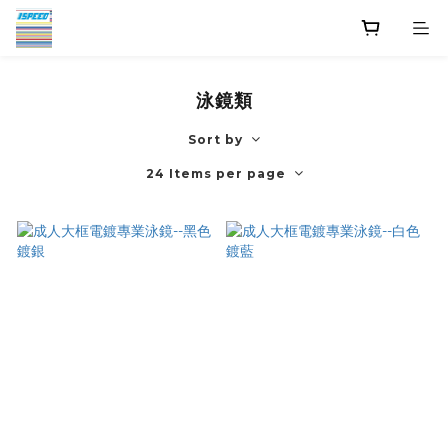
泳鏡類
Sort by
24 Items per page