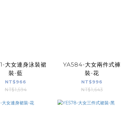
71-大女連身泳裝裙
YA584-大女兩件式褲
裝-藍
裝-花
NT$966
NT$996
NT$1,594
NT$1,643