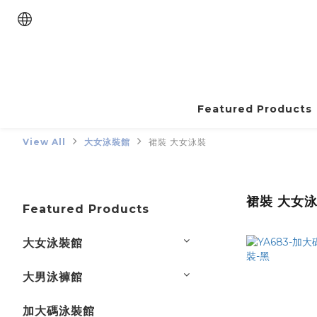
Featured Products
View All
大女泳裝館
裙裝 大女泳裝
裙裝 大女
Featured Products
大女泳裝館
大男泳褲館
加大碼泳裝館