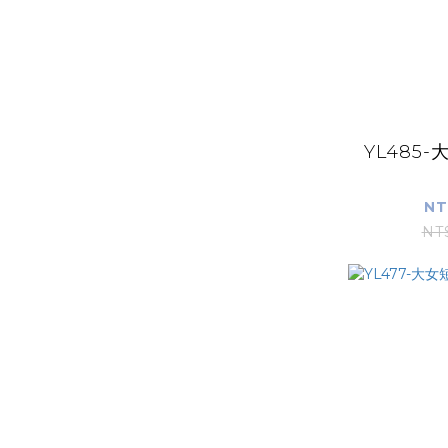
YL485
NT
NT