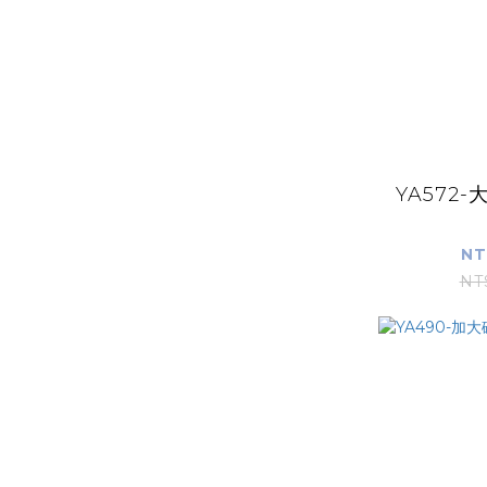
YA572
NT
NT