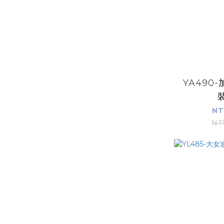
YA490
NT
NT