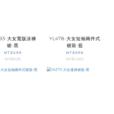
493-大女寬版泳褲
YL478-大女短袖兩件式
裙-黑
裙裝-藍
NT$499
NT$996
NT$828
NT$1,653