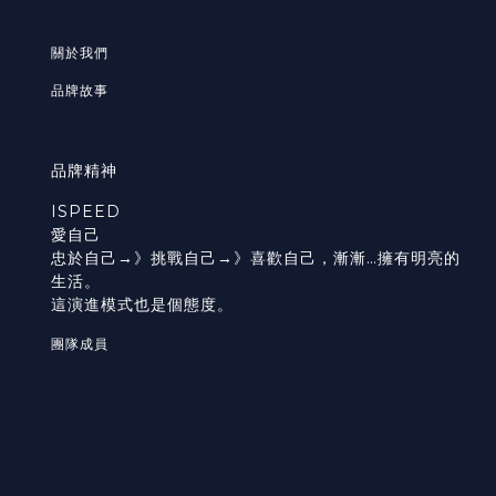
關於我們
品牌故事
品牌精神
ISPEED
愛自己
忠於自己→》挑戰自己→》喜歡自己，漸漸…擁有明亮的
生活。
這演進模式也是個態度。
團隊成員