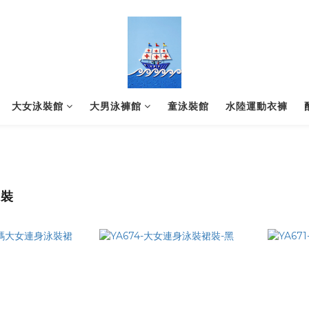
大女泳裝館
大男泳褲館
童泳裝館
水陸運動衣褲
泳裝