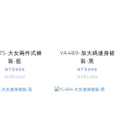
575-大女兩件式褲
YA489-加大碼連身裙
裝-藍
裝-黑
NT$996
NT$996
NT$1,643
NT$1,654