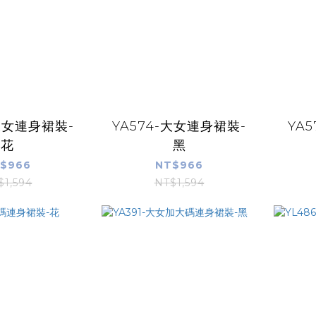
-大女連身裙裝-
YA574-大女連身裙裝-
YA
花
黑
$966
NT$966
$1,594
NT$1,594