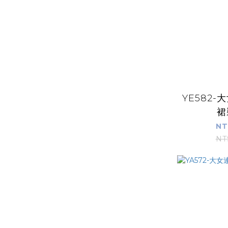
YE582
裙
NT
NT