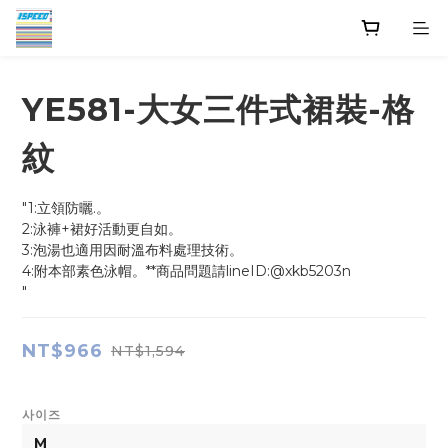
YE581-大女三件式裙裝-格
紋
"1:立領防曬.。
2:泳褲+裙好活動更自如。
3:泡湯也適用因耐溫布料處理技術。
4:附本部素色泳帽。**商品問題請lineID:@xkb5203n
"
NT$966
NT$1,594
사이즈