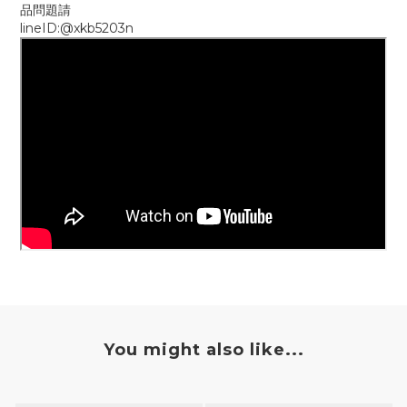
品問題請
lineID:@xkb5203n
You might also like...